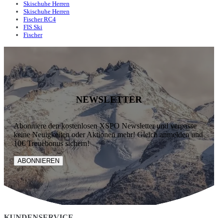
Skischuhe Herren
Skischuhe Herren
Fischer RC4
FIS Ski
Fischer
NEWSLETTER
Abonniere den kostenlosen XSPO Newsletter und verpasse
keine Neuigkeiten oder Aktionen mehr! Gleich anmelden und
10€ Treuebonus sichern!
ABONNIEREN
KUNDENSERVICE