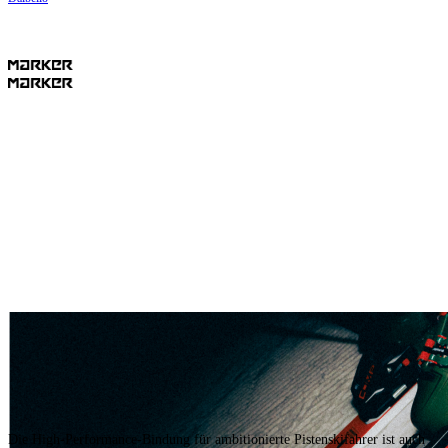
COMP 16
GW
COMP 16
GW
Die High-Performance-Bindung für ambitionierte Pistenskifahrer ist auch