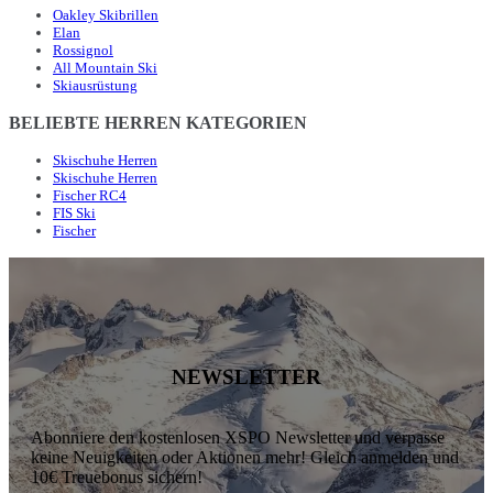
Oakley Skibrillen
Elan
Rossignol
All Mountain Ski
Skiausrüstung
BELIEBTE HERREN KATEGORIEN
Skischuhe Herren
Skischuhe Herren
Fischer RC4
FIS Ski
Fischer
NEWSLETTER
Abonniere den kostenlosen XSPO Newsletter und verpasse
keine Neuigkeiten oder Aktionen mehr! Gleich anmelden und
10€ Treuebonus sichern!