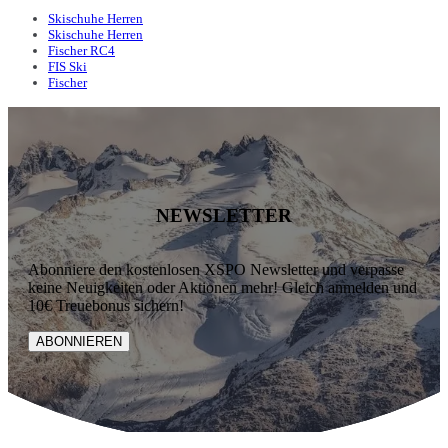
Skischuhe Herren
Skischuhe Herren
Fischer RC4
FIS Ski
Fischer
NEWSLETTER
Abonniere den kostenlosen XSPO Newsletter und verpasse
keine Neuigkeiten oder Aktionen mehr! Gleich anmelden und
10€ Treuebonus sichern!
ABONNIEREN