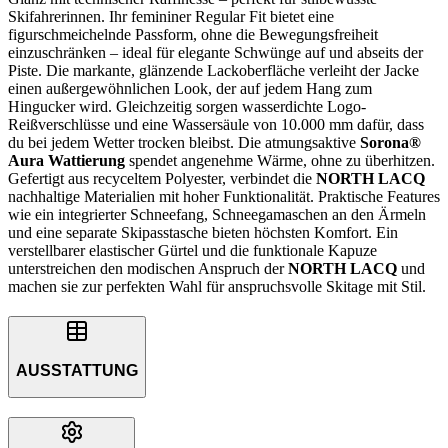
Skifahrerinnen. Ihr femininer Regular Fit bietet eine
figurschmeichelnde Passform, ohne die Bewegungsfreiheit
einzuschränken – ideal für elegante Schwünge auf und abseits der
Piste. Die markante, glänzende Lackoberfläche verleiht der Jacke
einen außergewöhnlichen Look, der auf jedem Hang zum
Hingucker wird. Gleichzeitig sorgen wasserdichte Logo-
Reißverschlüsse und eine Wassersäule von 10.000 mm dafür, dass
du bei jedem Wetter trocken bleibst. Die atmungsaktive
Sorona®
Aura Wattierung
spendet angenehme Wärme, ohne zu überhitzen.
Gefertigt aus recyceltem Polyester, verbindet die
NORTH LACQ
nachhaltige Materialien mit hoher Funktionalität. Praktische Features
wie ein integrierter Schneefang, Schneegamaschen an den Ärmeln
und eine separate Skipasstasche bieten höchsten Komfort. Ein
verstellbarer elastischer Gürtel und die funktionale Kapuze
unterstreichen den modischen Anspruch der
NORTH LACQ
und
machen sie zur perfekten Wahl für anspruchsvolle Skitage mit Stil.
AUSSTATTUNG