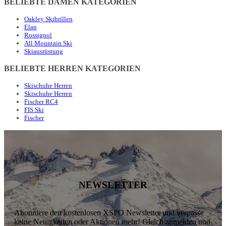
BELIEBTE DAMEN KATEGORIEN
Oakley Skibrillen
Elan
Rossignol
All Mountain Ski
Skiausrüstung
BELIEBTE HERREN KATEGORIEN
Skischuhe Herren
Skischuhe Herren
Fischer RC4
FIS Ski
Fischer
NEWSLETTER
Abonniere den kostenlosen XSPO Newsletter und verpasse
keine Neuigkeiten oder Aktionen mehr! Gleich anmelden und