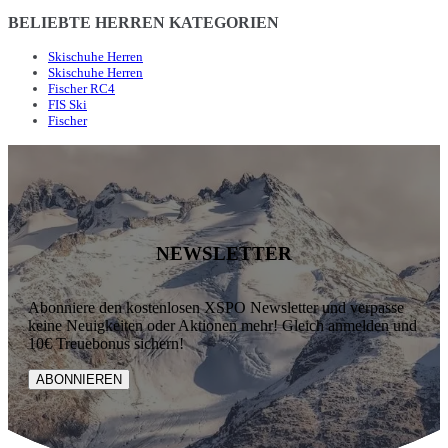
BELIEBTE HERREN KATEGORIEN
Skischuhe Herren
Skischuhe Herren
Fischer RC4
FIS Ski
Fischer
NEWSLETTER
Abonniere den kostenlosen XSPO Newsletter und verpasse
keine Neuigkeiten oder Aktionen mehr! Gleich anmelden und
10€ Treuebonus sichern!
ABONNIEREN