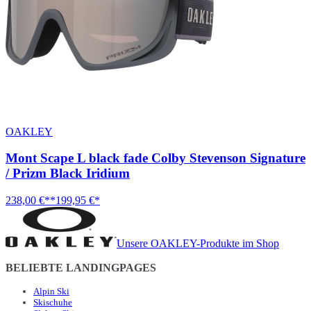
OAKLEY
Mont Scape L black fade Colby Stevenson Signature
/ Prizm Black Iridium
238,00 €**
199,95 €*
Unsere OAKLEY-Produkte im Shop
BELIEBTE LANDINGPAGES
Alpin Ski
Skischuhe