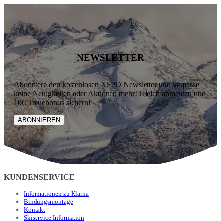
NEWSLETTER
Abonniere den kostenlosen XSPO Newsletter und verpasse
keine Neuigkeiten oder Aktionen mehr! Gleich anmelden und
10€ Treuebonus sichern!
ABONNIEREN
KUNDENSERVICE
Informationen zu Klarna
Bindungsmontage
Kontakt
Skiservice Information