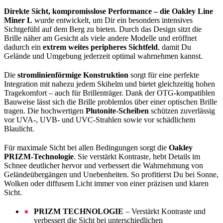
Direkte Sicht, kompromisslose Performance – die Oakley Line
Miner L
wurde entwickelt, um Dir ein besonders intensives
Sichtgefühl auf dem Berg zu bieten. Durch das Design sitzt die
Brille näher am Gesicht als viele andere Modelle und eröffnet
dadurch ein
extrem weites peripheres Sichtfeld
, damit Du
Gelände und Umgebung jederzeit optimal wahrnehmen kannst.
Die
stromlinienförmige Konstruktion
sorgt für eine perfekte
Integration mit nahezu jedem Skihelm und bietet gleichzeitig hohen
Tragekomfort – auch für Brillenträger. Dank der OTG-kompatiblen
Bauweise lässt sich die Brille problemlos über einer optischen Brille
tragen. Die hochwertigen
Plutonite-Scheiben
schützen zuverlässig
vor UVA-, UVB- und UVC-Strahlen sowie vor schädlichem
Blaulicht.
Für maximale Sicht bei allen Bedingungen sorgt die
Oakley
PRIZM-Technologie
. Sie verstärkt Kontraste, hebt Details im
Schnee deutlicher hervor und verbessert die Wahrnehmung von
Geländeübergängen und Unebenheiten. So profitierst Du bei Sonne,
Wolken oder diffusem Licht immer von einer präzisen und klaren
Sicht.
PRIZM TECHNOLOGIE
– Verstärkt Kontraste und
verbessert die Sicht bei unterschiedlichen