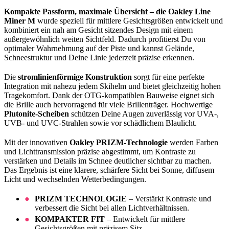
Kompakte Passform, maximale Übersicht – die Oakley Line
Miner M
wurde speziell für mittlere Gesichtsgrößen entwickelt und
kombiniert ein nah am Gesicht sitzendes Design mit einem
außergewöhnlich weiten Sichtfeld. Dadurch profitierst Du von
optimaler Wahrnehmung auf der Piste und kannst Gelände,
Schneestruktur und Deine Linie jederzeit präzise erkennen.
Die
stromlinienförmige Konstruktion
sorgt für eine perfekte
Integration mit nahezu jedem Skihelm und bietet gleichzeitig hohen
Tragekomfort. Dank der OTG-kompatiblen Bauweise eignet sich
die Brille auch hervorragend für viele Brillenträger. Hochwertige
Plutonite-Scheiben
schützen Deine Augen zuverlässig vor UVA-,
UVB- und UVC-Strahlen sowie vor schädlichem Blaulicht.
Mit der innovativen
Oakley PRIZM-Technologie
werden Farben
und Lichttransmission präzise abgestimmt, um Kontraste zu
verstärken und Details im Schnee deutlicher sichtbar zu machen.
Das Ergebnis ist eine klarere, schärfere Sicht bei Sonne, diffusem
Licht und wechselnden Wetterbedingungen.
PRIZM TECHNOLOGIE
– Verstärkt Kontraste und
verbessert die Sicht bei allen Lichtverhältnissen.
KOMPAKTER FIT
– Entwickelt für mittlere
Gesichtsgrößen mit präzisem Sitz.