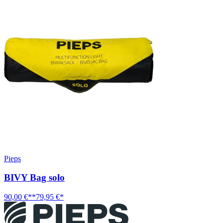
Pieps
BIVY Bag solo
90,00 €**
79,95 €*