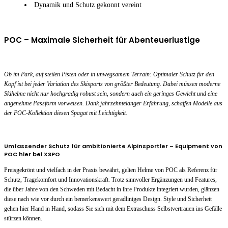
Dynamik und Schutz gekonnt vereint
POC – Maximale Sicherheit für Abenteuerlustige
Ob im Park, auf steilen Pisten oder in unwegsamem Terrain: Optimaler Schutz für den
Kopf ist bei jeder Variation des Skisports von größter Bedeutung. Dabei müssen moderne
Skihelme nicht nur hochgradig robust sein, sondern auch ein geringes Gewicht und eine
angenehme Passform vorweisen. Dank jahrzehntelanger Erfahrung, schaffen Modelle aus
der POC-Kollektion diesen Spagat mit Leichtigkeit.
Umfassender Schutz für ambitionierte Alpinsportler – Equipment von
POC hier bei XSPO
Preisgekrönt und vielfach in der Praxis bewährt, gelten Helme von POC als Referenz für
Schutz, Tragekomfort und Innovationskraft. Trotz sinnvoller Ergänzungen und Features,
die über Jahre von den Schweden mit Bedacht in ihre Produkte integriert wurden, glänzen
diese nach wie vor durch ein bemerkenswert geradliniges Design. Style und Sicherheit
gehen hier Hand in Hand, sodass Sie sich mit dem Extraschuss Selbstvertrauen ins Gefälle
stürzen können.