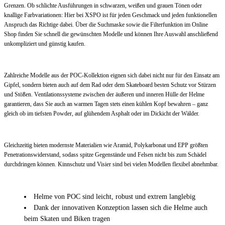
Grenzen. Ob schlichte Ausführungen in schwarzen, weißen und grauen Tönen oder
knallige Farbvariationen: Hier bei XSPO ist für jeden Geschmack und jeden funktionellen
Anspruch das Richtige dabei. Über die Suchmaske sowie die Filterfunktion im Online
Shop finden Sie schnell die gewünschten Modelle und können Ihre Auswahl anschließend
unkompliziert und günstig kaufen.
Zahlreiche Modelle aus der POC-Kollektion eignen sich dabei nicht nur für den Einsatz am
Gipfel, sondern bieten auch auf dem Rad oder dem Skateboard besten Schutz vor Stürzen
und Stößen. Ventilationssysteme zwischen der äußeren und inneren Hülle der Helme
garantieren, dass Sie auch an warmen Tagen stets einen kühlen Kopf bewahren – ganz
gleich ob im tiefsten Powder, auf glühendem Asphalt oder im Dickicht der Wälder.
Gleichzeitig bieten modernste Materialien wie Aramid, Polykarbonat und EPP größten
Penetrationswiderstand, sodass spitze Gegenstände und Felsen nicht bis zum Schädel
durchdringen können. Kinnschutz und Visier sind bei vielen Modellen flexibel abnehmbar.
Helme von POC sind leicht, robust und extrem langlebig
Dank der innovativen Konzeption lassen sich die Helme auch
beim Skaten und Biken tragen