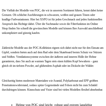
Die Vielfalt der Modelle von POC, die wir in unserem Sortiment führen, kennt dabei keine
Grenzen. Ob schlichte Ausführungen in schwarzen, weißen und grauen Tönen oder
knallige Farbvariationen: Hier bei XSPO ist für jeden Geschmack und jeden funktionellen
Anspruch das Richtige dabei. Über die Suchmaske sowie die Filterfunktion im Online
Shop finden Sie schnell die gewünschten Modelle und können Ihre Auswahl anschließend
unkompliziert und günstig kaufen.
Zahlreiche Modelle aus der POC-Kollektion eignen sich dabei nicht nur für den Einsatz am
Gipfel, sondern bieten auch auf dem Rad oder dem Skateboard besten Schutz vor Stürzen
und Stößen. Ventilationssysteme zwischen der äußeren und inneren Hülle der Helme
garantieren, dass Sie auch an warmen Tagen stets einen kühlen Kopf bewahren – ganz
gleich ob im tiefsten Powder, auf glühendem Asphalt oder im Dickicht der Wälder.
Gleichzeitig bieten modernste Materialien wie Aramid, Polykarbonat und EPP größten
Penetrationswiderstand, sodass spitze Gegenstände und Felsen nicht bis zum Schädel
durchdringen können. Kinnschutz und Visier sind bei vielen Modellen flexibel abnehmbar.
Helme von POC sind leicht, robust und extrem langlebig