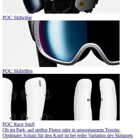
POC Skihelme
POC Skibrillen
POC Race Stuff
Ob im Park, auf steilen Pisten oder in unwegsamem Terrain:
Optimaler Schutz für den Kopf ist bei jeder Variation des Skisports