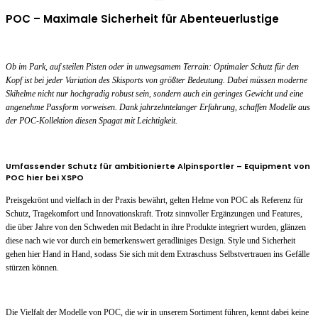
POC – Maximale Sicherheit für Abenteuerlustige
Ob im Park, auf steilen Pisten oder in unwegsamem Terrain: Optimaler Schutz für den
Kopf ist bei jeder Variation des Skisports von größter Bedeutung. Dabei müssen moderne
Skihelme nicht nur hochgradig robust sein, sondern auch ein geringes Gewicht und eine
angenehme Passform vorweisen. Dank jahrzehntelanger Erfahrung, schaffen Modelle aus
der POC-Kollektion diesen Spagat mit Leichtigkeit.
Umfassender Schutz für ambitionierte Alpinsportler – Equipment von
POC hier bei XSPO
Preisgekrönt und vielfach in der Praxis bewährt, gelten Helme von POC als Referenz für
Schutz, Tragekomfort und Innovationskraft. Trotz sinnvoller Ergänzungen und Features,
die über Jahre von den Schweden mit Bedacht in ihre Produkte integriert wurden, glänzen
diese nach wie vor durch ein bemerkenswert geradliniges Design. Style und Sicherheit
gehen hier Hand in Hand, sodass Sie sich mit dem Extraschuss Selbstvertrauen ins Gefälle
stürzen können.
Die Vielfalt der Modelle von POC, die wir in unserem Sortiment führen, kennt dabei keine