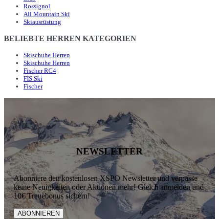
Rossignol
All Mountain Ski
Skiausrüstung
BELIEBTE HERREN KATEGORIEN
Skischuhe Herren
Skischuhe Herren
Fischer RC4
FIS Ski
Fischer
NEWSLETTER
Abonniere den kostenlosen XSPO Newsletter und verpasse
keine Neuigkeiten oder Aktionen mehr! Gleich anmelden und
10€ Treuebonus sichern!
ABONNIEREN