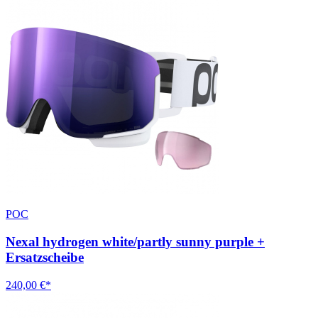
POC
Nexal hydrogen white/partly sunny purple +
Ersatzscheibe
240,00 €*