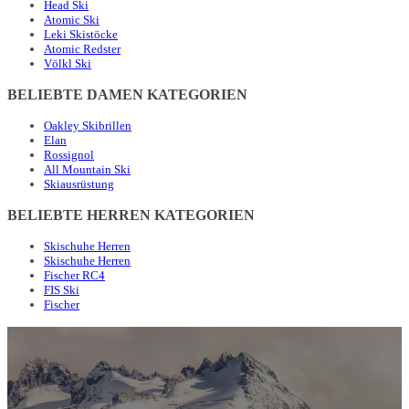
Head Ski
Atomic Ski
Leki Skistöcke
Atomic Redster
Völkl Ski
BELIEBTE DAMEN KATEGORIEN
Oakley Skibrillen
Elan
Rossignol
All Mountain Ski
Skiausrüstung
BELIEBTE HERREN KATEGORIEN
Skischuhe Herren
Skischuhe Herren
Fischer RC4
FIS Ski
Fischer