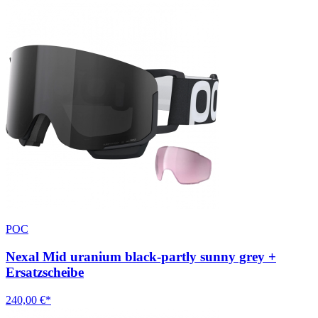
POC
Nexal Mid uranium black-partly sunny grey +
Ersatzscheibe
240,00 €*