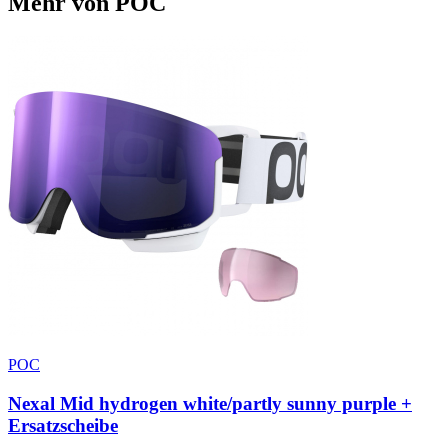
Mehr von POC
POC
Nexal Mid hydrogen white/partly sunny purple +
Ersatzscheibe