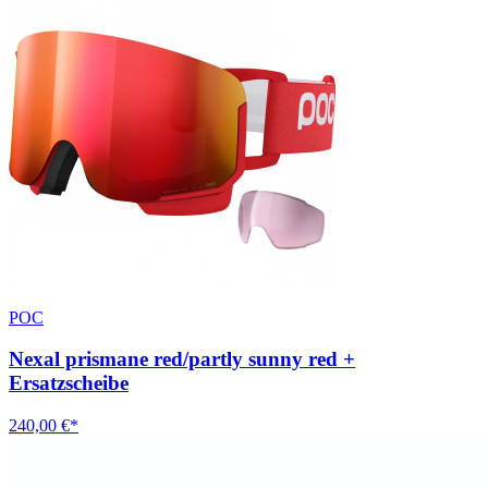
POC
Nexal prismane red/partly sunny red +
Ersatzscheibe
240,00 €*