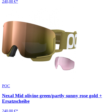
240,00 €*
POC
Nexal Mid olivine green/partly sunny rose gold +
Ersatzscheibe
240,00 €*