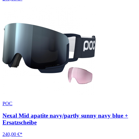
POC
Nexal Mid apatite navy/partly sunny navy blue +
Ersatzscheibe
240,00 €*