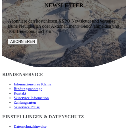
NEWSLETTER
Abonniere den kostenlosen XSPO Newsletter und verpasse
keine Neuigkeiten oder Aktionen mehr! Gleich anmelden und
10€ Treuebonus sichern!
ABONNIEREN
KUNDENSERVICE
Informationen zu Klarna
Bindungsmontage
Kontakt
Skiservice Information
Zahlungsarten
Skiservice Preise
EINSTELLUNGEN & DATENSCHUTZ
Datenschutzhinweise