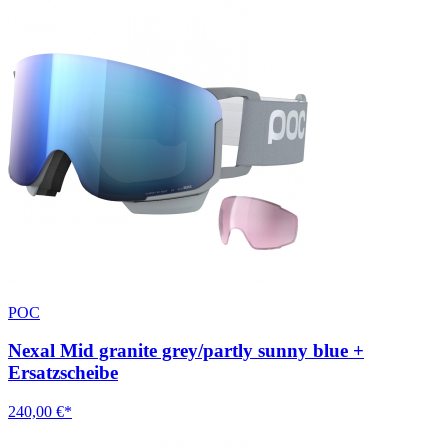
POC
Nexal Mid granite grey/partly sunny blue +
Ersatzscheibe
240,00 €*