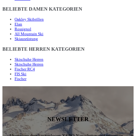
BELIEBTE DAMEN KATEGORIEN
Oakley Skibrillen
Elan
Rossignol
All Mountain Ski
Skiausrüstung
BELIEBTE HERREN KATEGORIEN
Skischuhe Herren
Skischuhe Herren
Fischer RC4
FIS Ski
Fischer
NEWSLETTER
Abonniere den kostenlosen XSPO Newsletter und verpasse