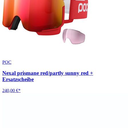
POC
Nexal prismane red/partly sunny red +
Ersatzscheibe
240,00 €*