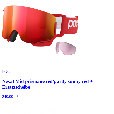
POC
Nexal Mid prismane red/partly sunny red +
Ersatzscheibe
240,00 €*