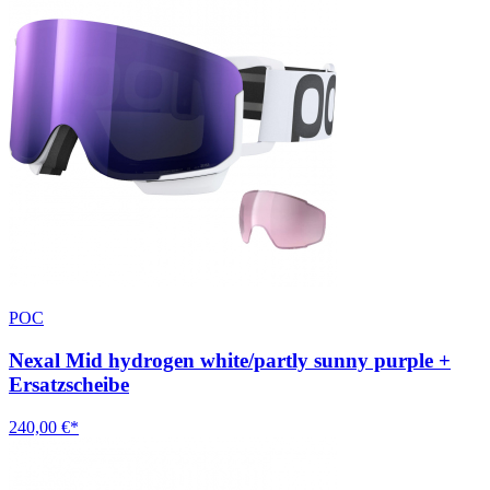
POC
Nexal Mid hydrogen white/partly sunny purple +
Ersatzscheibe
240,00 €*