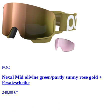
POC
Nexal Mid olivine green/partly sunny rose gold +
Ersatzscheibe
240,00 €*