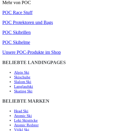
Mehr von POC
POC Race Stuff
POC Protektoren und Bags
POC Skibrillen
POC Skihelme
Unsere POC-Produkte im Shop
BELIEBTE LANDINGPAGES
Alpin Ski
Skischuhe
Slalom Ski
Langlaufski
Skating Ski
BELIEBTE MARKEN
Head Ski
Atomic Ski
Leki Skistöcke
Atomic Redster
Völkl Ski