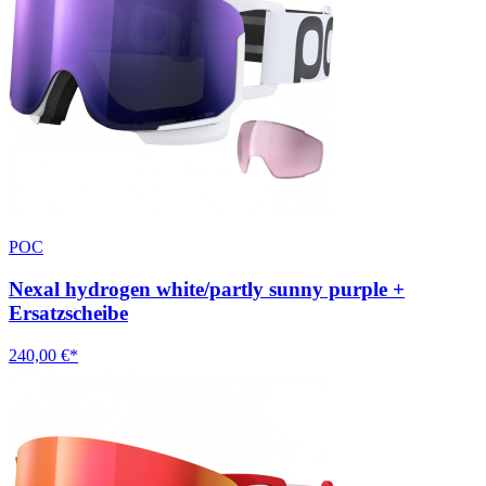
POC
Nexal hydrogen white/partly sunny purple +
Ersatzscheibe
240,00 €*