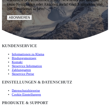
keine Neuigkeiten oder Aktionen mehr! Gleich anmelden und
10€ Treuebonus sichern!
ABONNIEREN
KUNDENSERVICE
Informationen zu Klarna
Bindungsmontage
Kontakt
Skiservice Information
Zahlungsarten
Skiservice Preise
EINSTELLUNGEN & DATENSCHUTZ
Datenschutzhinweise
Cookie Einstellungen
PRODUKTE & SUPPORT