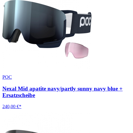
POC
Nexal Mid apatite navy/partly sunny navy blue +
Ersatzscheibe
240,00 €*