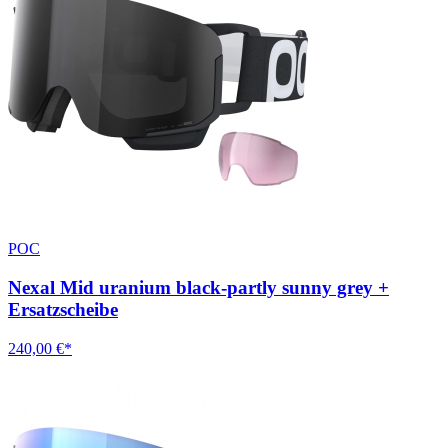
POC
Nexal Mid uranium black-partly sunny grey +
Ersatzscheibe
240,00 €*