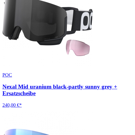
POC
Nexal Mid uranium black-partly sunny grey +
Ersatzscheibe
240,00 €*