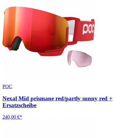
POC
Nexal Mid prismane red/partly sunny red +
Ersatzscheibe
240,00 €*