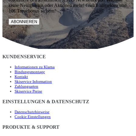
keine Neuigkeiten oder Aktionen mehr! Gleich anmelden und
10€ Treuebonus sichern!
ABONNIEREN
KUNDENSERVICE
Informationen zu Klarna
Bindungsmontage
Kontakt
Skiservice Information
Zahlungsarten
Skiservice Preise
EINSTELLUNGEN & DATENSCHUTZ
Datenschutzhinweise
Cookie Einstellungen
PRODUKTE & SUPPORT