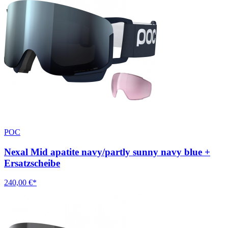
POC
Nexal Mid apatite navy/partly sunny navy blue +
Ersatzscheibe
240,00 €*