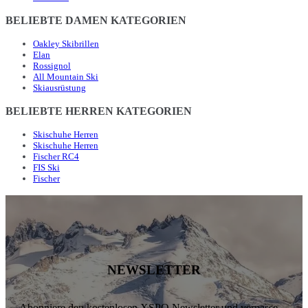
BELIEBTE DAMEN KATEGORIEN
Oakley Skibrillen
Elan
Rossignol
All Mountain Ski
Skiausrüstung
BELIEBTE HERREN KATEGORIEN
Skischuhe Herren
Skischuhe Herren
Fischer RC4
FIS Ski
Fischer
NEWSLETTER
Abonniere den kostenlosen XSPO Newsletter und verpasse