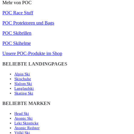
Mehr von POC
POC Race Stuff
POC Protektoren und Bags
POC Skibrillen
POC Skihelme
Unsere POC-Produkte im Shop
BELIEBTE LANDINGPAGES
Alpin Ski
Skischuhe
Slalom Ski
Langlaufski
Skating Ski
BELIEBTE MARKEN
Head Ski
Atomic Ski
Leki Skistöcke
Atomic Redster
Völkl Ski