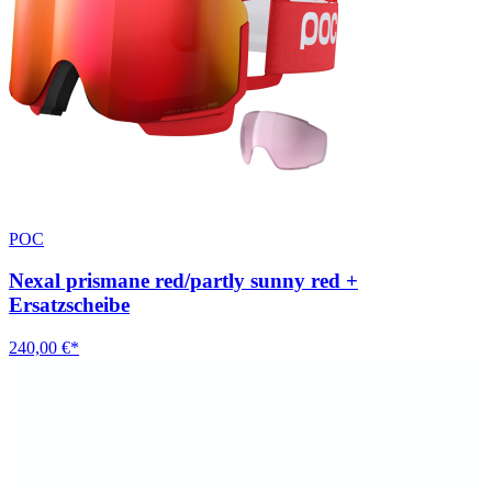
POC
Nexal prismane red/partly sunny red +
Ersatzscheibe
240,00 €*