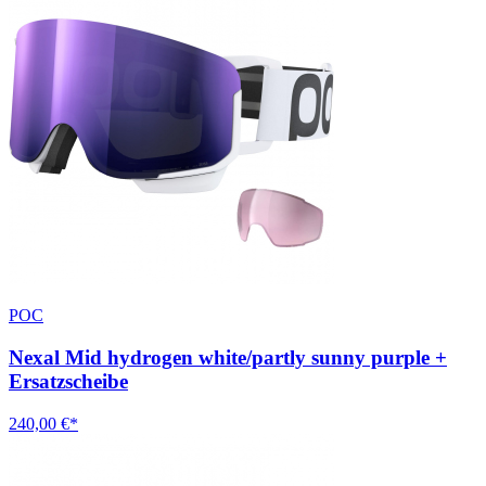
POC
Nexal Mid hydrogen white/partly sunny purple +
Ersatzscheibe
240,00 €*