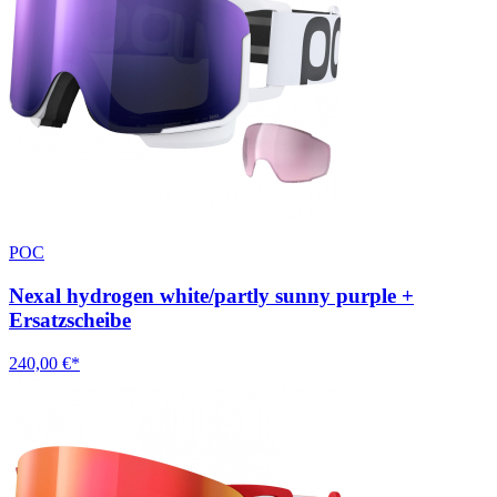
POC
Nexal hydrogen white/partly sunny purple +
Ersatzscheibe
240,00 €*