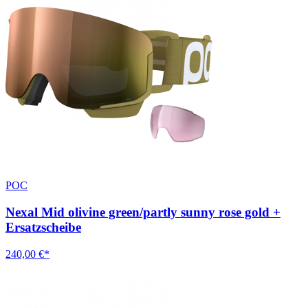
POC
Nexal Mid olivine green/partly sunny rose gold +
Ersatzscheibe
240,00 €*