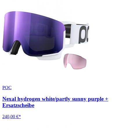
POC
Nexal hydrogen white/partly sunny purple +
Ersatzscheibe
240,00 €*