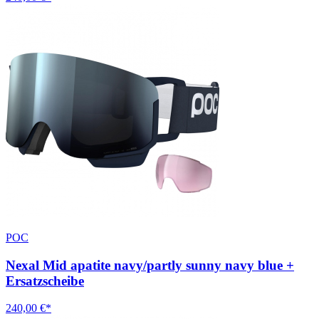
POC
Nexal Mid apatite navy/partly sunny navy blue +
Ersatzscheibe
240,00 €*