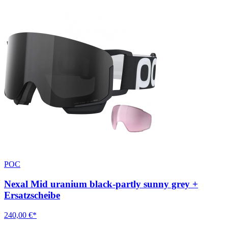
POC
Nexal Mid uranium black-partly sunny grey +
Ersatzscheibe
240,00 €*