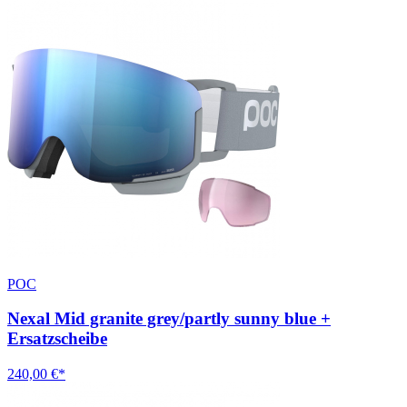
POC
Nexal Mid granite grey/partly sunny blue +
Ersatzscheibe
240,00 €*