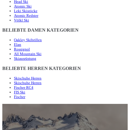
Head Ski
Atomic Ski
Leki Skistöcke
Atomic Redster
Völkl Ski
BELIEBTE DAMEN KATEGORIEN
Oakley Skibrillen
Elan
Rossignol
All Mountain Ski
Skiausrüstung
BELIEBTE HERREN KATEGORIEN
Skischuhe Herren
Skischuhe Herren
Fischer RC4
FIS Ski
Fischer