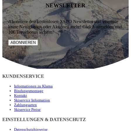
NEWSLETTER
Abonniere den kostenlosen XSPO Newsletter und verpasse
keine Neuigkeiten oder Aktionen mehr! Gleich anmelden und
10€ Treuebonus sichern!
ABONNIEREN
KUNDENSERVICE
Informationen zu Klarna
Bindungsmontage
Kontakt
Skiservice Information
Zahlungsarten
Skiservice Preise
EINSTELLUNGEN & DATENSCHUTZ
Datenschutzhinweise