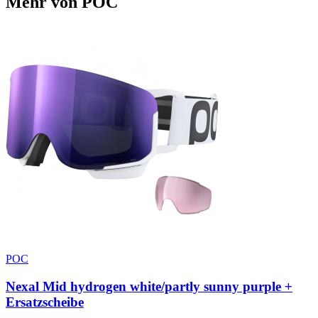
Mehr von POC
POC
Nexal Mid hydrogen white/partly sunny purple +
Ersatzscheibe