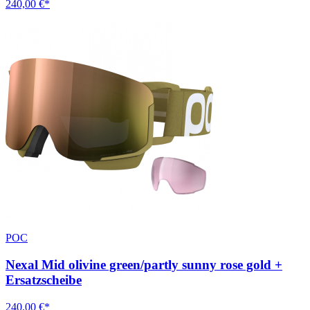
240,00 €*
POC
Nexal Mid olivine green/partly sunny rose gold +
Ersatzscheibe
240,00 €*