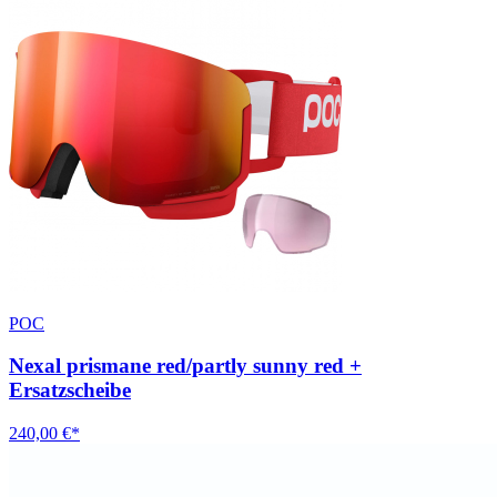
POC
Nexal prismane red/partly sunny red +
Ersatzscheibe
240,00 €*