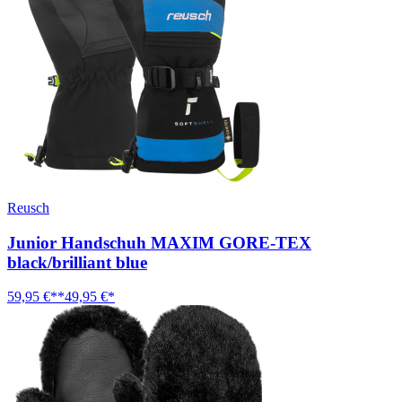
Reusch
Junior Handschuh MAXIM GORE-TEX
black/brilliant blue
59,95 €**
49,95 €*