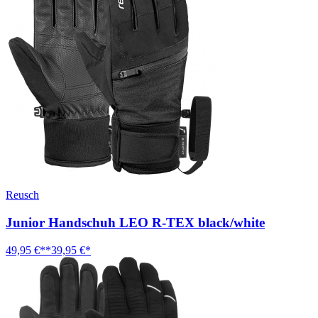
Reusch
Junior Handschuh LEO R-TEX black/white
49,95 €**
39,95 €*