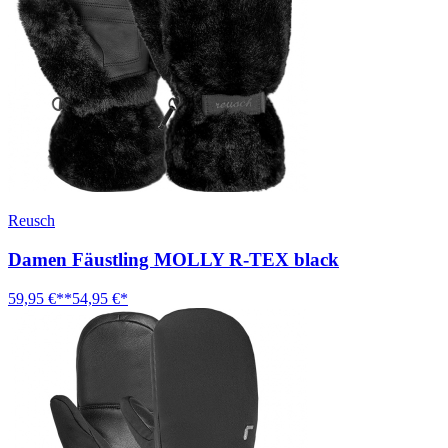
Reusch
Damen Fäustling MOLLY R-TEX black
59,95 €**
54,95 €*