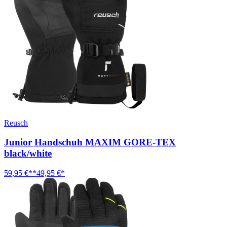
Reusch
Junior Handschuh MAXIM GORE-TEX
black/white
59,95 €**
49,95 €*