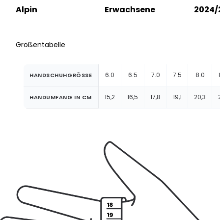
Alpin
Erwachsene
2024/
Größentabelle
6.0
6.5
7.0
7.5
8.0
HANDSCHUHGRÖSSE
15,2
16,5
17,8
19,1
20,3
HANDUMFANG IN CM