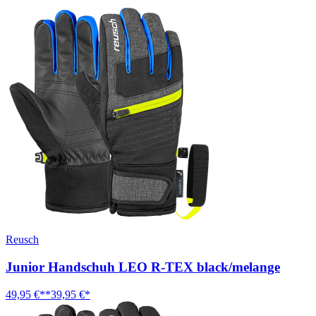
Reusch
Junior Handschuh LEO R-TEX black/melange
49,95 €**
39,95 €*