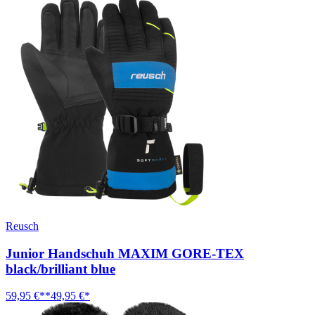
Reusch
Junior Handschuh MAXIM GORE-TEX
black/brilliant blue
59,95 €**
49,95 €*