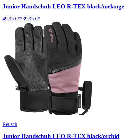
Junior Handschuh LEO R-TEX black/melange
49,95 €**
39,95 €*
Reusch
Junior Handschuh LEO R-TEX black/orchid