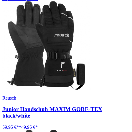
Reusch
Junior Handschuh MAXIM GORE-TEX
black/white
59,95 €**
49,95 €*