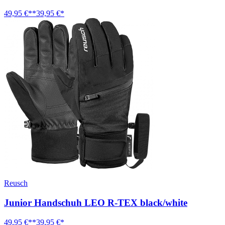
49,95 €**
39,95 €*
Reusch
Junior Handschuh LEO R-TEX black/white
49,95 €**
39,95 €*