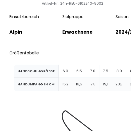
Artikel-Nr.: 24h-REU-6102240-9002
Einsatzbereich
Zielgruppe:
Saison:
Alpin
Erwachsene
2024/
Größentabelle
6.0
6.5
7.0
7.5
8.0
HANDSCHUHGRÖSSE
15,2
16,5
17,8
19,1
20,3
HANDUMFANG IN CM