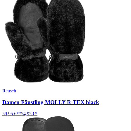
Reusch
Damen Fäustling MOLLY R-TEX black
59,95 €**
54,95 €*