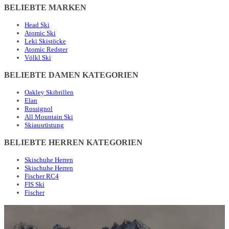
BELIEBTE MARKEN
Head Ski
Atomic Ski
Leki Skistöcke
Atomic Redster
Völkl Ski
BELIEBTE DAMEN KATEGORIEN
Oakley Skibrillen
Elan
Rossignol
All Mountain Ski
Skiausrüstung
BELIEBTE HERREN KATEGORIEN
Skischuhe Herren
Skischuhe Herren
Fischer RC4
FIS Ski
Fischer