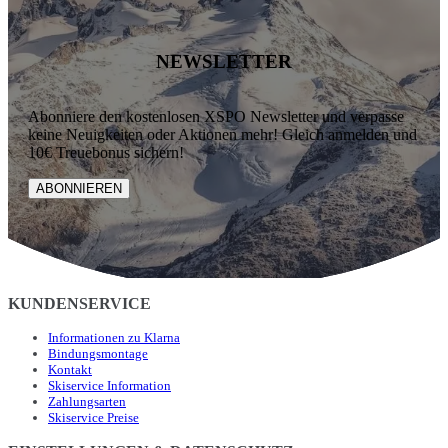
NEWSLETTER
Abonniere den kostenlosen XSPO Newsletter und verpasse
keine Neuigkeiten oder Aktionen mehr! Gleich anmelden und
10€ Treuebonus sichern!
ABONNIEREN
KUNDENSERVICE
Informationen zu Klarna
Bindungsmontage
Kontakt
Skiservice Information
Zahlungsarten
Skiservice Preise