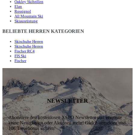
Oakley Skibrillen
Elan
Rossignol
All Mountain Ski
Skiausrüstung
BELIEBTE HERREN KATEGORIEN
Skischuhe Herren
Skischuhe Herren
Fischer RC4
FIS Ski
Fischer
NEWSLETTER
Abonniere den kostenlosen XSPO Newsletter und verpasse
keine Neuigkeiten oder Aktionen mehr! Gleich anmelden und
10€ Treuebonus sichern!