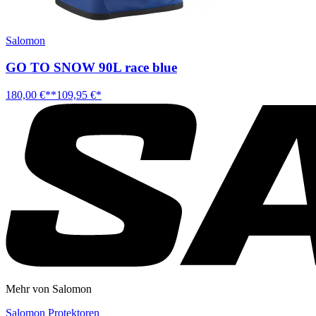
Salomon
GO TO SNOW 90L race blue
180,00 €**
109,95 €*
Mehr von Salomon
Salomon Protektoren