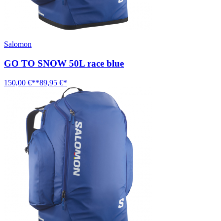
Salomon
GO TO SNOW 50L race blue
150,00 €**
89,95 €*