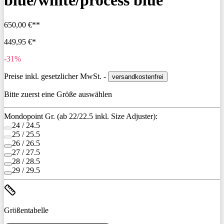
blue/white/process blue
650,00 €**
449,95 €*
-31%
Preise inkl. gesetzlicher MwSt. -
versandkostenfrei
Bitte zuerst eine Größe auswählen
Mondopoint Gr. (ab 22/22.5 inkl. Size Adjuster):
24 / 24.5
25 / 25.5
26 / 26.5
27 / 27.5
28 / 28.5
29 / 29.5
Größentabelle