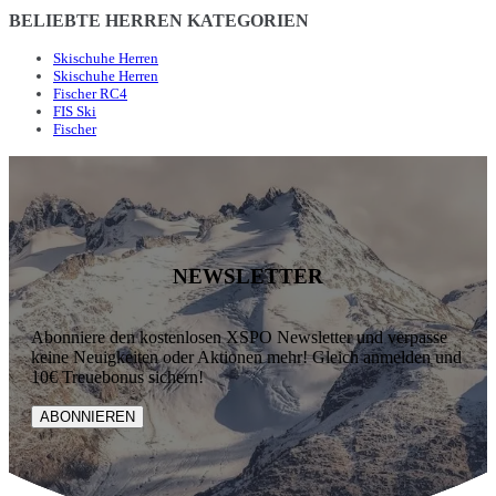
BELIEBTE HERREN KATEGORIEN
Skischuhe Herren
Skischuhe Herren
Fischer RC4
FIS Ski
Fischer
NEWSLETTER
Abonniere den kostenlosen XSPO Newsletter und verpasse
keine Neuigkeiten oder Aktionen mehr! Gleich anmelden und
10€ Treuebonus sichern!
ABONNIEREN