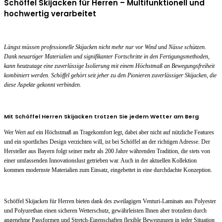
Schöffel Skijacken für Herren – Multifunktionell und
hochwertig verarbeitet
Längst müssen professionelle Skijacken nicht mehr nur vor Wind und Nässe schützen.
Dank neuartiger Materialien und signifikanter Fortschritte in den Fertigungsmethoden,
kann heutzutage eine zuverlässige Isolierung mit einem Höchstmaß an Bewegungsfreiheit
kombiniert werden. Schöffel gehört seit jeher zu den Pionieren zuverlässiger Skijacken, die
diese Aspekte gekonnt verbinden.
Mit Schöffel Herren Skijacken trotzen Sie jedem Wetter am Berg
Wer Wert auf ein Höchstmaß an Tragekomfort legt, dabei aber nicht auf nützliche Features
und ein sportliches Design verzichten will, ist bei Schöffel an der richtigen Adresse. Der
Hersteller aus Bayern folgt seiner mehr als 200 Jahre währenden Tradition, die stets von
einer umfassenden Innovationslust getrieben war. Auch in der aktuellen Kollektion
kommen modernste Materialien zum Einsatz, eingebettet in eine durchdachte Konzeption.
Schöffel Skijacken für Herren bieten dank des zweilagigen Venturi-Laminats aus Polyester
und Polyurethan einen sicheren Wetterschutz, gewährleisten Ihnen aber trotzdem durch
angenehme Passformen und Stretch-Eigenschaften flexible Bewegungen in jeder Situation