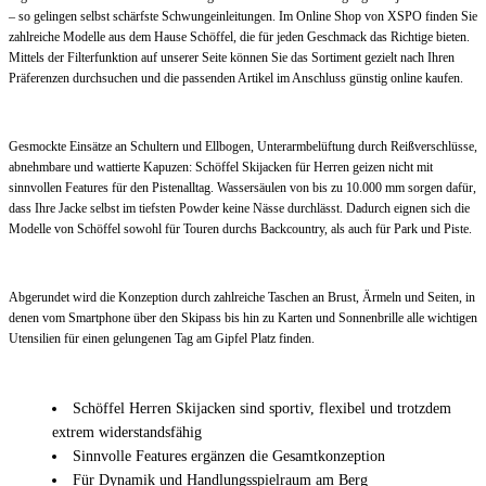
– so gelingen selbst schärfste Schwungeinleitungen. Im Online Shop von XSPO finden Sie
zahlreiche Modelle aus dem Hause Schöffel, die für jeden Geschmack das Richtige bieten.
Mittels der Filterfunktion auf unserer Seite können Sie das Sortiment gezielt nach Ihren
Präferenzen durchsuchen und die passenden Artikel im Anschluss günstig online kaufen.
Gesmockte Einsätze an Schultern und Ellbogen, Unterarmbelüftung durch Reißverschlüsse,
abnehmbare und wattierte Kapuzen: Schöffel Skijacken für Herren geizen nicht mit
sinnvollen Features für den Pistenalltag. Wassersäulen von bis zu 10.000 mm sorgen dafür,
dass Ihre Jacke selbst im tiefsten Powder keine Nässe durchlässt. Dadurch eignen sich die
Modelle von Schöffel sowohl für Touren durchs Backcountry, als auch für Park und Piste.
Abgerundet wird die Konzeption durch zahlreiche Taschen an Brust, Ärmeln und Seiten, in
denen vom Smartphone über den Skipass bis hin zu Karten und Sonnenbrille alle wichtigen
Utensilien für einen gelungenen Tag am Gipfel Platz finden.
Schöffel Herren Skijacken sind sportiv, flexibel und trotzdem
extrem widerstandsfähig
Sinnvolle Features ergänzen die Gesamtkonzeption
Für Dynamik und Handlungsspielraum am Berg