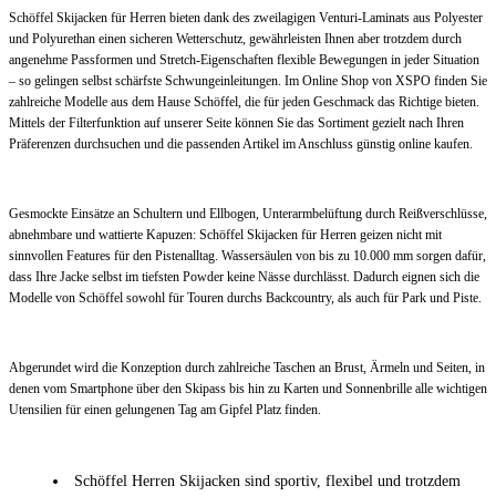
Schöffel Skijacken für Herren bieten dank des zweilagigen Venturi-Laminats aus Polyester
und Polyurethan einen sicheren Wetterschutz, gewährleisten Ihnen aber trotzdem durch
angenehme Passformen und Stretch-Eigenschaften flexible Bewegungen in jeder Situation
– so gelingen selbst schärfste Schwungeinleitungen. Im Online Shop von XSPO finden Sie
zahlreiche Modelle aus dem Hause Schöffel, die für jeden Geschmack das Richtige bieten.
Mittels der Filterfunktion auf unserer Seite können Sie das Sortiment gezielt nach Ihren
Präferenzen durchsuchen und die passenden Artikel im Anschluss günstig online kaufen.
Gesmockte Einsätze an Schultern und Ellbogen, Unterarmbelüftung durch Reißverschlüsse,
abnehmbare und wattierte Kapuzen: Schöffel Skijacken für Herren geizen nicht mit
sinnvollen Features für den Pistenalltag. Wassersäulen von bis zu 10.000 mm sorgen dafür,
dass Ihre Jacke selbst im tiefsten Powder keine Nässe durchlässt. Dadurch eignen sich die
Modelle von Schöffel sowohl für Touren durchs Backcountry, als auch für Park und Piste.
Abgerundet wird die Konzeption durch zahlreiche Taschen an Brust, Ärmeln und Seiten, in
denen vom Smartphone über den Skipass bis hin zu Karten und Sonnenbrille alle wichtigen
Utensilien für einen gelungenen Tag am Gipfel Platz finden.
Schöffel Herren Skijacken sind sportiv, flexibel und trotzdem