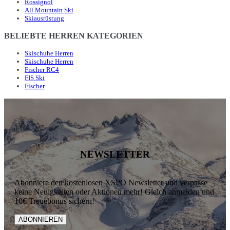
Rossignol
All Mountain Ski
Skiausrüstung
BELIEBTE HERREN KATEGORIEN
Skischuhe Herren
Skischuhe Herren
Fischer RC4
FIS Ski
Fischer
NEWSLETTER
Abonniere den kostenlosen XSPO Newsletter und verpasse
keine Neuigkeiten oder Aktionen mehr! Gleich anmelden und
10€ Treuebonus sichern!
ABONNIEREN