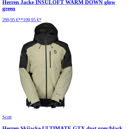
Herren Jacke INSULOFT WARM DOWN glow
green
299,95 €**
199,95 €*
Scott
Herren Skijacke ULTIMATE GTX dust grey/black