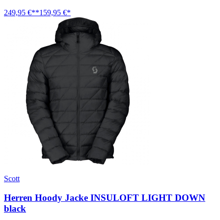
249,95 €**
159,95 €*
Scott
Herren Hoody Jacke INSULOFT LIGHT DOWN
black