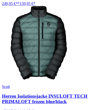
249,95 €**
159,95 €*
Scott
Herren Isolationsjacke INSULOFT TECH
PRIMALOFT frozen blue/black