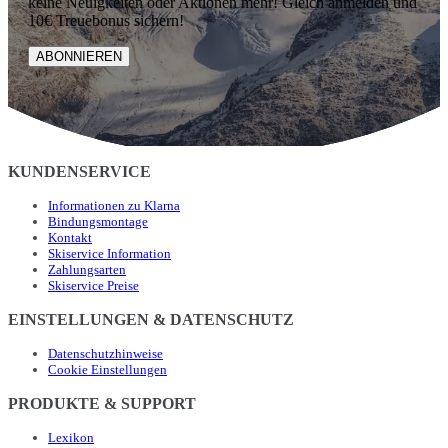
keine Neuigkeiten oder Aktionen mehr! Gleich anmelden und
10€ Treuebonus sichern!
ABONNIEREN
KUNDENSERVICE
Informationen zu Klarna
Bindungsmontage
Kontakt
Skiservice Information
Zahlungsarten
Skiservice Preise
EINSTELLUNGEN & DATENSCHUTZ
Datenschutzhinweise
Cookie Einstellungen
PRODUKTE & SUPPORT
Lexikon