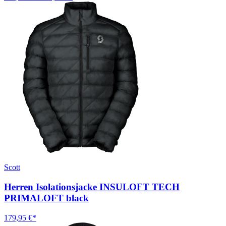
Scott
Herren Isolationsjacke INSULOFT TECH
PRIMALOFT black
179,95 €*