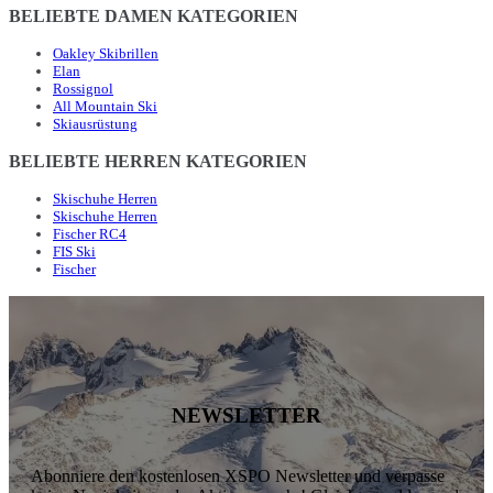
BELIEBTE DAMEN KATEGORIEN
Oakley Skibrillen
Elan
Rossignol
All Mountain Ski
Skiausrüstung
BELIEBTE HERREN KATEGORIEN
Skischuhe Herren
Skischuhe Herren
Fischer RC4
FIS Ski
Fischer
NEWSLETTER
Abonniere den kostenlosen XSPO Newsletter und verpasse