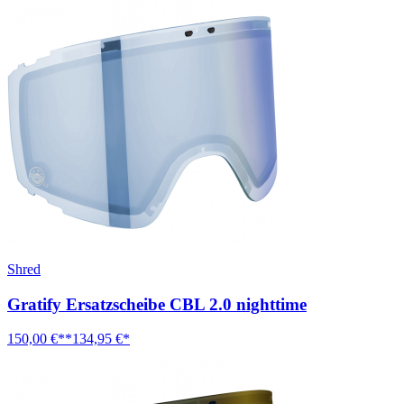
Shred
Gratify Ersatzscheibe CBL 2.0 nighttime
150,00 €**
134,95 €*