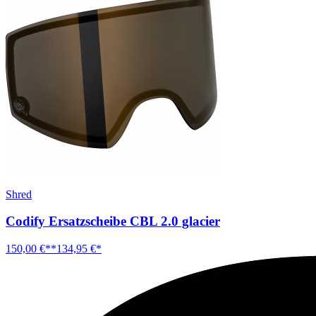
Shred
Codify Ersatzscheibe CBL 2.0 glacier
150,00 €**
134,95 €*