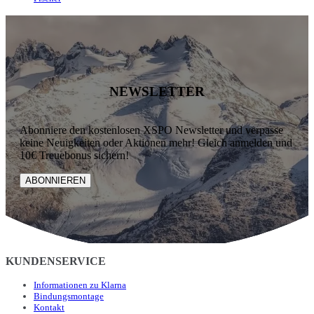
NEWSLETTER
Abonniere den kostenlosen XSPO Newsletter und verpasse
keine Neuigkeiten oder Aktionen mehr! Gleich anmelden und
10€ Treuebonus sichern!
ABONNIEREN
KUNDENSERVICE
Informationen zu Klarna
Bindungsmontage
Kontakt