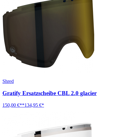
Shred
Gratify Ersatzscheibe CBL 2.0 glacier
150,00 €**
134,95 €*