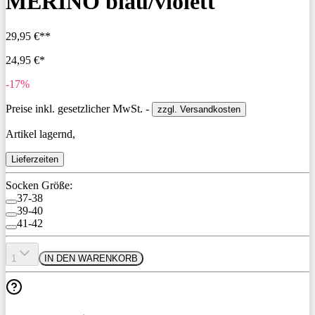
MERINO blau/violett
29,95 €**
24,95 €*
-17%
Preise inkl. gesetzlicher MwSt. -
zzgl. Versandkosten
Artikel lagernd,
Lieferzeiten
Socken Größe:
37-38
39-40
41-42
1
IN DEN WARENKORB