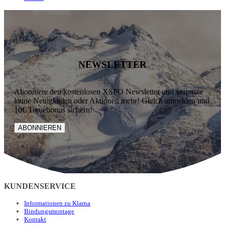
NEWSLETTER
Abonniere den kostenlosen XSPO Newsletter und verpasse
keine Neuigkeiten oder Aktionen mehr! Gleich anmelden und
10€ Treuebonus sichern!
ABONNIEREN
KUNDENSERVICE
Informationen zu Klarna
Bindungsmontage
Kontakt