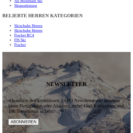
All Mountain Ski
Skiausrüstung
BELIEBTE HERREN KATEGORIEN
Skischuhe Herren
Skischuhe Herren
Fischer RC4
FIS Ski
Fischer
NEWSLETTER
Abonniere den kostenlosen XSPO Newsletter und verpasse
keine Neuigkeiten oder Aktionen mehr! Gleich anmelden und
10€ Treuebonus sichern!
ABONNIEREN