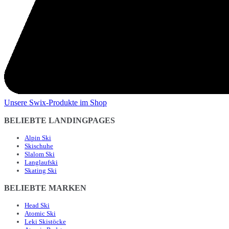
Unsere Swix-Produkte im Shop
BELIEBTE LANDINGPAGES
Alpin Ski
Skischuhe
Slalom Ski
Langlaufski
Skating Ski
BELIEBTE MARKEN
Head Ski
Atomic Ski
Leki Skistöcke