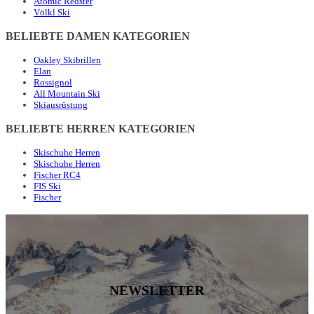
Atomic Redster
Völkl Ski
BELIEBTE DAMEN KATEGORIEN
Oakley Skibrillen
Elan
Rossignol
All Mountain Ski
Skiausrüstung
BELIEBTE HERREN KATEGORIEN
Skischuhe Herren
Skischuhe Herren
Fischer RC4
FIS Ski
Fischer
NEWSLETTER