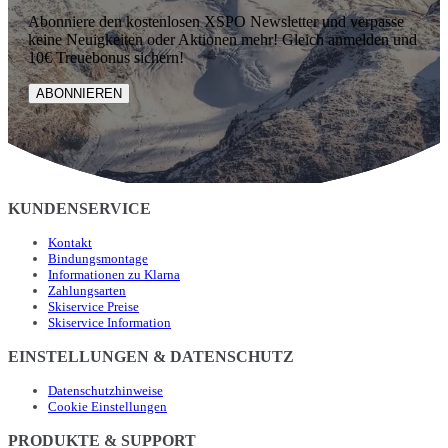
Abonniere den kostenlosen XSPO Newsletter und verpasse
keine Neuigkeiten oder Aktionen mehr! Gleich anmelden und
10€ Treuebonus sichern!
ABONNIEREN
KUNDENSERVICE
Kontakt
Bindungsmontage
Informationen zu Klarna
Zahlungsarten
Skiservice Preise
Skiservice Information
EINSTELLUNGEN & DATENSCHUTZ
Datenschutzhinweise
Cookie Einstellungen
PRODUKTE & SUPPORT