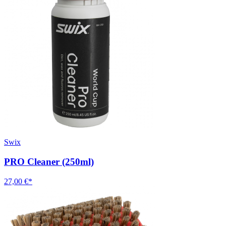
Swix
PRO Cleaner (250ml)
27,00 €*