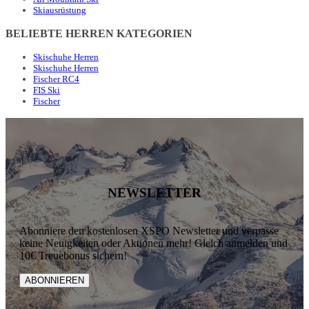
Skiausrüstung
BELIEBTE HERREN KATEGORIEN
Skischuhe Herren
Skischuhe Herren
Fischer RC4
FIS Ski
Fischer
NEWSLETTER
Abonniere den kostenlosen XSPO Newsletter und verpasse
keine Neuigkeiten oder Aktionen mehr! Gleich anmelden und
10€ Treuebonus sichern!
ABONNIEREN