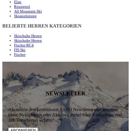
Elan
Rossignol
All Mountain Ski
Skiausrüstung
BELIEBTE HERREN KATEGORIEN
Skischuhe Herren
Skischuhe Herren
Fischer RC4
FIS Ski
Fischer
NEWSLETTER
Abonniere den kostenlosen XSPO Newsletter und verpasse
keine Neuigkeiten oder Aktionen mehr! Gleich anmelden und
10€ Treuebonus sichern!
ABONNIEREN