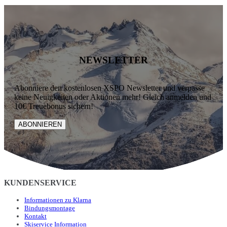
NEWSLETTER
Abonniere den kostenlosen XSPO Newsletter und verpasse
keine Neuigkeiten oder Aktionen mehr! Gleich anmelden und
10€ Treuebonus sichern!
ABONNIEREN
KUNDENSERVICE
Informationen zu Klarna
Bindungsmontage
Kontakt
Skiservice Information