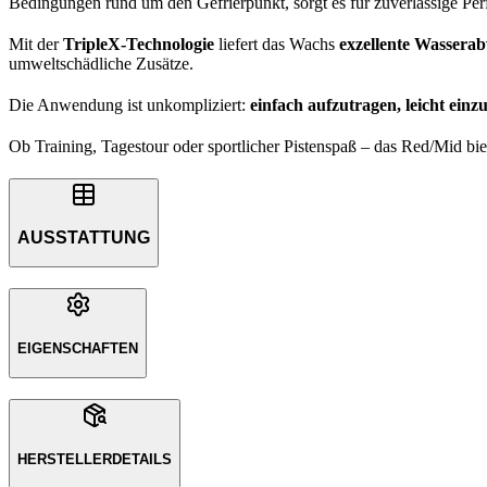
Bedingungen rund um den Gefrierpunkt, sorgt es für zuverlässige Per
Mit der
TripleX-Technologie
liefert das Wachs
exzellente Wassera
umweltschädliche Zusätze.
Die Anwendung ist unkompliziert:
einfach aufzutragen, leicht einz
Ob Training, Tagestour oder sportlicher Pistenspaß – das Red/Mid bie
AUSSTATTUNG
EIGENSCHAFTEN
HERSTELLERDETAILS