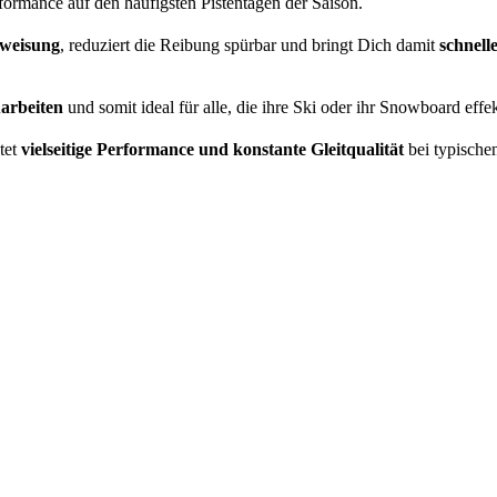
formance auf den häufigsten Pistentagen der Saison.
bweisung
, reduziert die Reibung spürbar und bringt Dich damit
schnell
uarbeiten
und somit ideal für alle, die ihre Ski oder ihr Snowboard effek
tet
vielseitige Performance und konstante Gleitqualität
bei typische