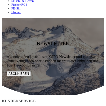
Skischuhe Herren
Fischer RC4
FIS Ski
Fischer
NEWSLETTER
Abonniere den kostenlosen XSPO Newsletter und verpasse
keine Neuigkeiten oder Aktionen mehr! Gleich anmelden und
10€ Treuebonus sichern!
ABONNIEREN
KUNDENSERVICE