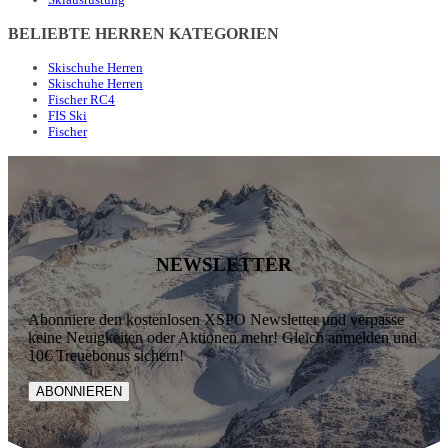
BELIEBTE HERREN KATEGORIEN
Skischuhe Herren
Skischuhe Herren
Fischer RC4
FIS Ski
Fischer
NEWSLETTER
Abonniere den kostenlosen XSPO Newsletter und verpasse
keine Neuigkeiten oder Aktionen mehr! Gleich anmelden und
10€ Treuebonus sichern!
ABONNIEREN