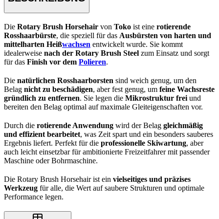
Die
Rotary Brush Horsehair
von
Toko
ist eine
rotierende
Rosshaarbürste
, die speziell für das
Ausbürsten von harten und
mittelharten Heiß
wachsen
entwickelt wurde. Sie kommt
idealerweise
nach der Rotary Brush Steel
zum Einsatz und sorgt
für das
Finish vor dem
Polieren
.
Die
natürlichen Rosshaarborsten
sind weich genug, um den
Belag
nicht zu beschädigen
, aber fest genug, um
feine Wachsreste
gründlich zu entfernen
. Sie legen die
Mikrostruktur frei
und
bereiten den Belag optimal auf maximale Gleiteigenschaften vor.
Durch die
rotierende Anwendung
wird der Belag
gleichmäßig
und effizient bearbeitet
, was Zeit spart und ein besonders sauberes
Ergebnis liefert. Perfekt für die
professionelle Skiwartung
, aber
auch leicht einsetzbar für ambitionierte Freizeitfahrer mit passender
Maschine oder Bohrmaschine.
Die Rotary Brush Horsehair ist ein
vielseitiges und präzises
Werkzeug
für alle, die Wert auf saubere Strukturen und optimale
Performance legen.