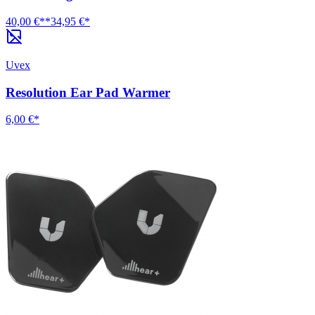
40,00 €**
34,95 €*
Uvex
Resolution Ear Pad Warmer
6,00 €*