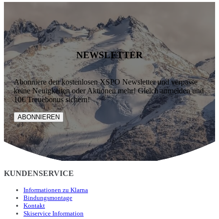
NEWSLETTER
Abonniere den kostenlosen XSPO Newsletter und verpasse
keine Neuigkeiten oder Aktionen mehr! Gleich anmelden und
10€ Treuebonus sichern!
ABONNIEREN
KUNDENSERVICE
Informationen zu Klarna
Bindungsmontage
Kontakt
Skiservice Information