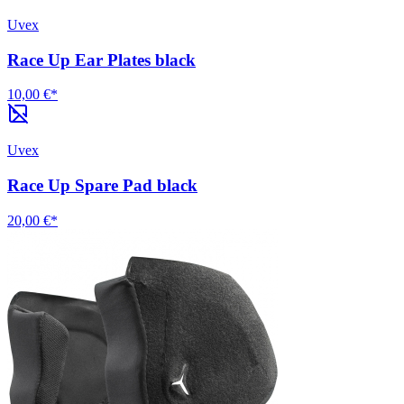
Uvex
Race Up Ear Plates black
10,00 €*
Uvex
Race Up Spare Pad black
20,00 €*