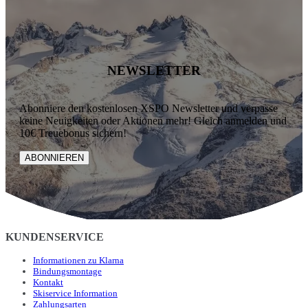
NEWSLETTER
Abonniere den kostenlosen XSPO Newsletter und verpasse
keine Neuigkeiten oder Aktionen mehr! Gleich anmelden und
10€ Treuebonus sichern!
ABONNIEREN
KUNDENSERVICE
Informationen zu Klarna
Bindungsmontage
Kontakt
Skiservice Information
Zahlungsarten