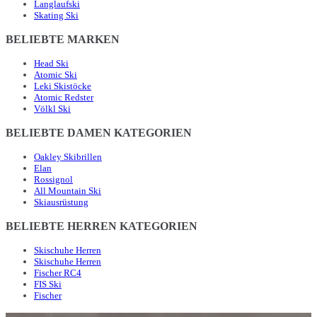
Langlaufski
Skating Ski
BELIEBTE MARKEN
Head Ski
Atomic Ski
Leki Skistöcke
Atomic Redster
Völkl Ski
BELIEBTE DAMEN KATEGORIEN
Oakley Skibrillen
Elan
Rossignol
All Mountain Ski
Skiausrüstung
BELIEBTE HERREN KATEGORIEN
Skischuhe Herren
Skischuhe Herren
Fischer RC4
FIS Ski
Fischer