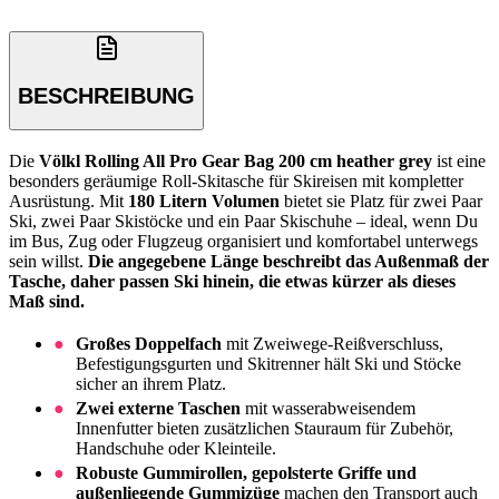
BESCHREIBUNG
Die
Völkl Rolling All Pro Gear Bag 200 cm heather grey
ist eine
besonders geräumige Roll-Skitasche für Skireisen mit kompletter
Ausrüstung. Mit
180 Litern Volumen
bietet sie Platz für zwei Paar
Ski, zwei Paar Skistöcke und ein Paar Skischuhe – ideal, wenn Du
im Bus, Zug oder Flugzeug organisiert und komfortabel unterwegs
sein willst.
Die angegebene Länge beschreibt das Außenmaß der
Tasche, daher passen Ski hinein, die etwas kürzer als dieses
Maß sind.
Großes Doppelfach
mit Zweiwege-Reißverschluss,
Befestigungsgurten und Skitrenner hält Ski und Stöcke
sicher an ihrem Platz.
Zwei externe Taschen
mit wasserabweisendem
Innenfutter bieten zusätzlichen Stauraum für Zubehör,
Handschuhe oder Kleinteile.
Robuste Gummirollen, gepolsterte Griffe und
außenliegende Gummizüge
machen den Transport auch