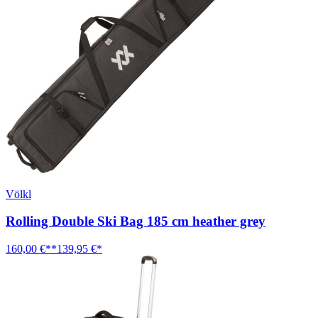
Völkl
Rolling Double Ski Bag 185 cm heather grey
160,00 €**
139,95 €*