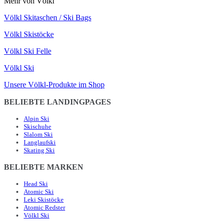
Mehr von Völkl
Völkl Skitaschen / Ski Bags
Völkl Skistöcke
Völkl Ski Felle
Völkl Ski
Unsere Völkl-Produkte im Shop
BELIEBTE LANDINGPAGES
Alpin Ski
Skischuhe
Slalom Ski
Langlaufski
Skating Ski
BELIEBTE MARKEN
Head Ski
Atomic Ski
Leki Skistöcke
Atomic Redster
Völkl Ski