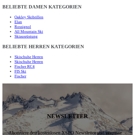
BELIEBTE DAMEN KATEGORIEN
Oakley Skibrillen
Elan
Rossignol
All Mountain Ski
Skiausrüstung
BELIEBTE HERREN KATEGORIEN
Skischuhe Herren
Skischuhe Herren
Fischer RC4
FIS Ski
Fischer
NEWSLETTER
Abonniere den kostenlosen XSPO Newsletter und verpasse