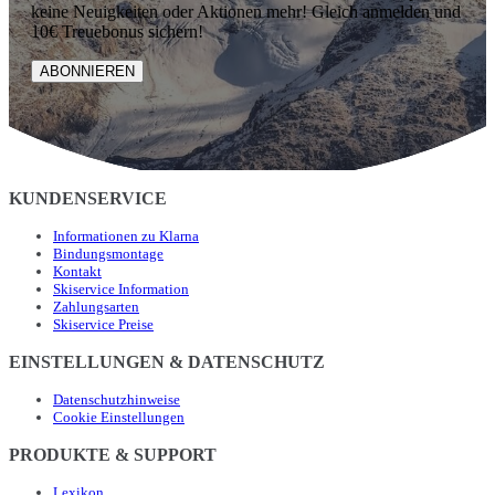
keine Neuigkeiten oder Aktionen mehr! Gleich anmelden und
10€ Treuebonus sichern!
ABONNIEREN
KUNDENSERVICE
Informationen zu Klarna
Bindungsmontage
Kontakt
Skiservice Information
Zahlungsarten
Skiservice Preise
EINSTELLUNGEN & DATENSCHUTZ
Datenschutzhinweise
Cookie Einstellungen
PRODUKTE & SUPPORT
Lexikon