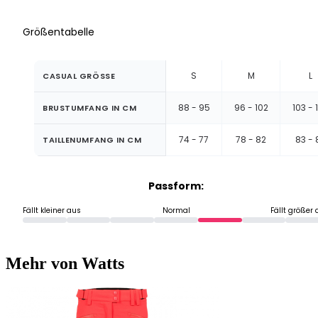
Größentabelle
S
M
L
CASUAL GRÖSSE
88 - 95
96 - 102
103 - 
BRUSTUMFANG IN CM
74 - 77
78 - 82
83 - 
TAILLENUMFANG IN CM
Passform:
Fällt kleiner aus
Normal
Fällt größer
Mehr von Watts