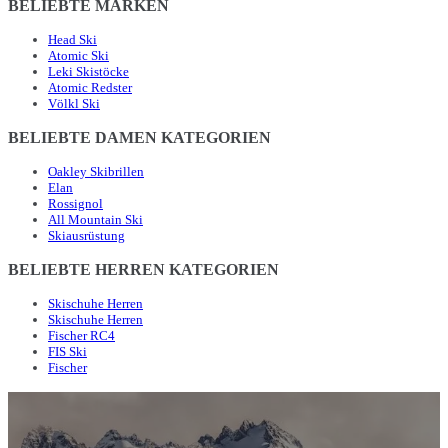
BELIEBTE MARKEN
Head Ski
Atomic Ski
Leki Skistöcke
Atomic Redster
Völkl Ski
BELIEBTE DAMEN KATEGORIEN
Oakley Skibrillen
Elan
Rossignol
All Mountain Ski
Skiausrüstung
BELIEBTE HERREN KATEGORIEN
Skischuhe Herren
Skischuhe Herren
Fischer RC4
FIS Ski
Fischer