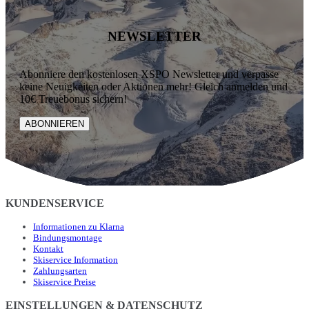
NEWSLETTER
Abonniere den kostenlosen XSPO Newsletter und verpasse
keine Neuigkeiten oder Aktionen mehr! Gleich anmelden und
10€ Treuebonus sichern!
ABONNIEREN
KUNDENSERVICE
Informationen zu Klarna
Bindungsmontage
Kontakt
Skiservice Information
Zahlungsarten
Skiservice Preise
EINSTELLUNGEN & DATENSCHUTZ