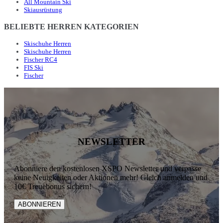
All Mountain Ski
Skiausrüstung
BELIEBTE HERREN KATEGORIEN
Skischuhe Herren
Skischuhe Herren
Fischer RC4
FIS Ski
Fischer
NEWSLETTER
Abonniere den kostenlosen XSPO Newsletter und verpasse
keine Neuigkeiten oder Aktionen mehr! Gleich anmelden und
10€ Treuebonus sichern!
ABONNIEREN