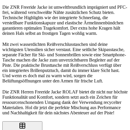
Die ZNR Freeride Jacke ist umweltfreundlich imprägniert und PFC-
frei, während verschweißte Nähte zusätzlichen Schutz bieten.
Technische Highlights wie der integrierte Schneefang, die
verstellbare Funktionskapuze und elastische Ärmelinnenbündchen
garantieren optimalen Tragekomfort. Der extra hohe Kragen hält
deinen Hals selbst an frostigen Tagen wohlig warm.
Mit zwei wasserdichten Reißverschlusstaschen sind deine
wichtigsten Utensilien sicher verstaut. Eine seitliche Skipasstasche,
separate Fächer für Ski- und Sonnenbrillen sowie eine Smartphone-
Tasche machen die Jacke zum unverzichtbaren Begleiter auf der
Piste. Die praktische Brusttasche mit Reißverschluss verfügt über
ein integriertes Brillenputztuch, damit du immer klare Sicht hast.
Und wenn es doch mal zu warm wird, sorgen die
Belüftungsöffnungen unter den Armen für frische Luft.
Die ZNR Herren Freeride Jacke ROLAF bietet dir nicht nur höchste
Funktionalität und Komfort, sondern setzt auch ein Zeichen für
ressourcenschonenden Umgang dank der Verwendung recycelter
Materialien. Hol dir jetzt die perfekte Mischung aus Performance
und Nachhaltigkeit für dein nächstes Abenteuer auf der Piste!