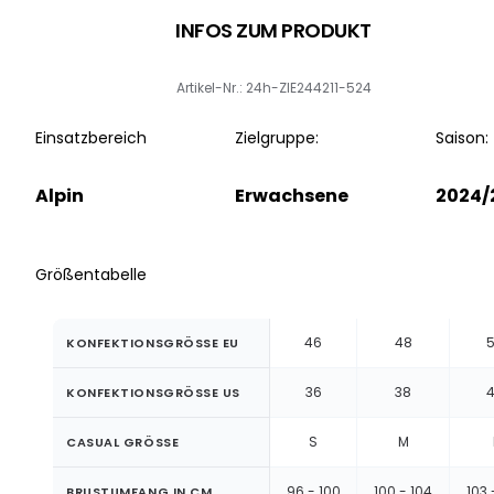
INFOS ZUM PRODUKT
Artikel-Nr.: 24h-ZIE244211-524
Einsatzbereich
Zielgruppe:
Saison:
Alpin
Erwachsene
2024/
Größentabelle
46
48
KONFEKTIONSGRÖSSE EU
36
38
KONFEKTIONSGRÖSSE US
S
M
CASUAL GRÖSSE
96 - 100
100 - 104
103 
BRUSTUMFANG IN CM