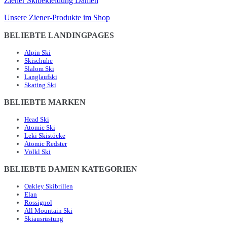
Ziener Skibekleidung Damen
Unsere Ziener-Produkte im Shop
BELIEBTE LANDINGPAGES
Alpin Ski
Skischuhe
Slalom Ski
Langlaufski
Skating Ski
BELIEBTE MARKEN
Head Ski
Atomic Ski
Leki Skistöcke
Atomic Redster
Völkl Ski
BELIEBTE DAMEN KATEGORIEN
Oakley Skibrillen
Elan
Rossignol
All Mountain Ski
Skiausrüstung