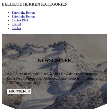
BELIEBTE HERREN KATEGORIEN
Skischuhe Herren
Skischuhe Herren
Fischer RC4
FIS Ski
Fischer
NEWSLETTER
Abonniere den kostenlosen XSPO Newsletter und verpasse
keine Neuigkeiten oder Aktionen mehr! Gleich anmelden und
10€ Treuebonus sichern!
ABONNIEREN