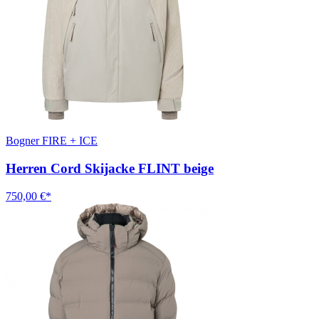
Bogner FIRE + ICE
Herren Cord Skijacke FLINT beige
750,00 €*