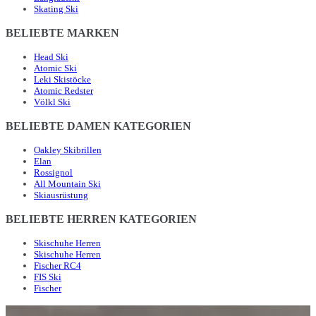
Skating Ski
BELIEBTE MARKEN
Head Ski
Atomic Ski
Leki Skistöcke
Atomic Redster
Völkl Ski
BELIEBTE DAMEN KATEGORIEN
Oakley Skibrillen
Elan
Rossignol
All Mountain Ski
Skiausrüstung
BELIEBTE HERREN KATEGORIEN
Skischuhe Herren
Skischuhe Herren
Fischer RC4
FIS Ski
Fischer