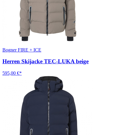
Bogner FIRE + ICE
Herren Skijacke TEC-LUKA beige
595,00 €*