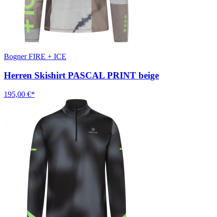
Bogner FIRE + ICE
Herren Skishirt PASCAL PRINT beige
195,00 €*