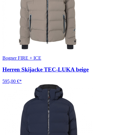
Bogner FIRE + ICE
Herren Skijacke TEC-LUKA beige
595,00 €*