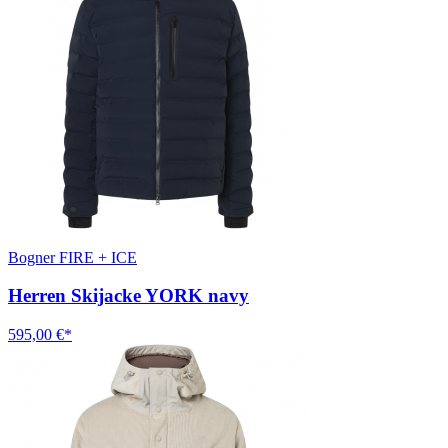
Bogner FIRE + ICE
Herren Skijacke YORK navy
595,00 €*