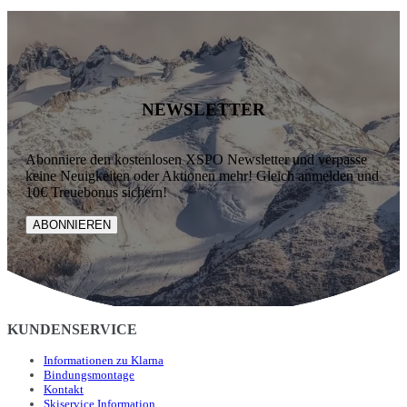
NEWSLETTER
Abonniere den kostenlosen XSPO Newsletter und verpasse
keine Neuigkeiten oder Aktionen mehr! Gleich anmelden und
10€ Treuebonus sichern!
ABONNIEREN
KUNDENSERVICE
Informationen zu Klarna
Bindungsmontage
Kontakt
Skiservice Information