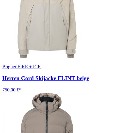
Bogner FIRE + ICE
Herren Cord Skijacke FLINT beige
750,00 €*