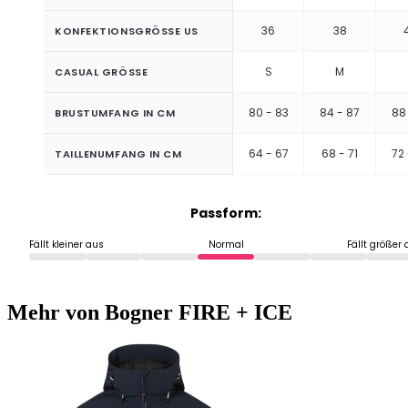
36
38
KONFEKTIONSGRÖSSE US
S
M
CASUAL GRÖSSE
80 - 83
84 - 87
88 
BRUSTUMFANG IN CM
64 - 67
68 - 71
72 
TAILLENUMFANG IN CM
Passform:
Fällt kleiner aus
Normal
Fällt größer
Mehr von Bogner FIRE + ICE