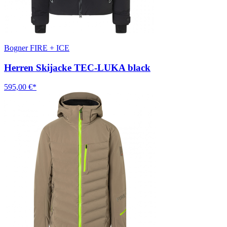
Bogner FIRE + ICE
Herren Skijacke TEC-LUKA black
595,00 €*