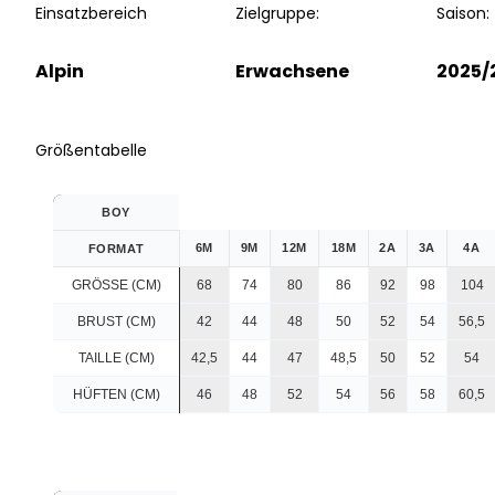
Einsatzbereich
Zielgruppe:
Saison:
Alpin
Erwachsene
2025/
Größentabelle
BOY
6M
9M
12M
18M
2A
3A
4A
FORMAT
GRÖSSE (CM)
68
74
80
86
92
98
104
BRUST (CM)
42
44
48
50
52
54
56,5
TAILLE (CM)
42,5
44
47
48,5
50
52
54
HÜFTEN (CM)
46
48
52
54
56
58
60,5