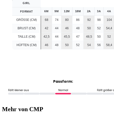
GIRL
6M
9M
12M
18M
2A
3A
4A
FORMAT
GRÖSSE (CM)
68
74
80
86
92
98
104
BRUST (CM)
42
44
46
48
50
52
54,4
TAILLE (CM)
42,5
44
45,5
47
48,5
50
52
HÜFTEN (CM)
46
48
50
52
54
56
58,4
Passform:
Fällt kleiner aus
Normal
Fällt größer
Mehr von CMP