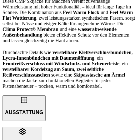
Diese CMP Skijacke für Mädchen vereint zuverlässige
Wärmeleistung mit hoher Funktionalität – ideal für lange Tage im
Schnee. Die Kombination aus
Feel Warm Flock
und
Feel Warm
Flat Wattierung
, zwei leistungsstarken synthetischen Fasern, sorgt
selbst bei Nässe und eisiger Kälte für angenehme Wärme. Die
Clima Protect®-Membran
und eine
wasserabweisende
Außenbehandlung
bieten effektiven Schutz vor den Elementen
und lassen gleichzeitig die Haut atmen.
Durchdachte Details wie
verstellbare Klettverschlussbündchen
,
Lycra-Innenbündchen mit Daumenöffnung
, ein
Frontreißverschluss mit Windschutz- und Scheuerleiste
, ein
verstellbarer Kordelzug am Saum
,
zwei seitliche
Reißverschlusstaschen
sowie eine
Skipasstasche am Ärmel
machen die Jacke zum funktionellen Begleiter für jedes
Pistenabenteuer – trocken, warm und komfortabel.
AUSSTATTUNG