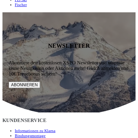
Fischer
NEWSLETTER
Abonniere den kostenlosen XSPO Newsletter und verpasse
keine Neuigkeiten oder Aktionen mehr! Gleich anmelden und
10€ Treuebonus sichern!
ABONNIEREN
KUNDENSERVICE
Informationen zu Klarna
Bindungsmontage