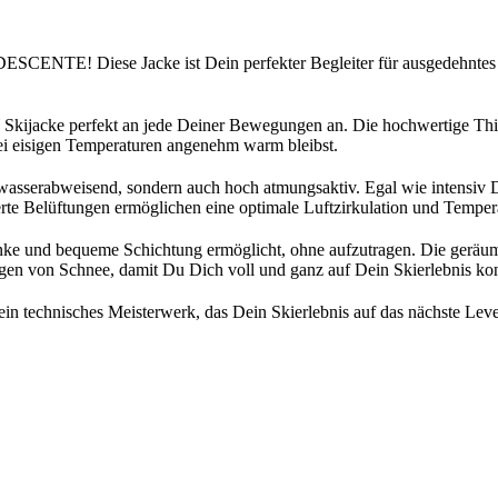
ESCENTE! Diese Jacke ist Dein perfekter Begleiter für ausgedehntes S
Skijacke perfekt an jede Deiner Bewegungen an. Die hochwertige Thin
bei eisigen Temperaturen angenehm warm bleibst.
serabweisend, sondern auch hoch atmungsaktiv. Egal wie intensiv Dei
te Belüftungen ermöglichen eine optimale Luftzirkulation und Tempera
hlanke und bequeme Schichtung ermöglicht, ohne aufzutragen. Die geräu
ringen von Schnee, damit Du Dich voll und ganz auf Dein Skierlebnis ko
chnisches Meisterwerk, das Dein Skierlebnis auf das nächste Level h