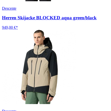
Descente
Herren Skijacke BLOCKED aqua green/black
949,00 €*