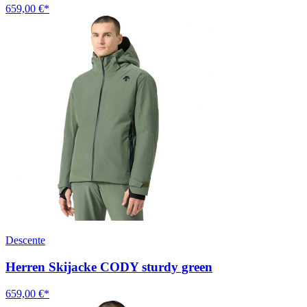
659,00 €*
Descente
Herren Skijacke CODY sturdy green
659,00 €*