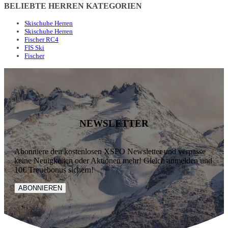
BELIEBTE HERREN KATEGORIEN
Skischuhe Herren
Skischuhe Herren
Fischer RC4
FIS Ski
Fischer
NEWSLETTER
Abonniere den kostenlosen XSPO Newsletter und verpasse
keine Neuigkeiten oder Aktionen mehr! Gleich anmelden und
10€ Treuebonus sichern!
ABONNIEREN